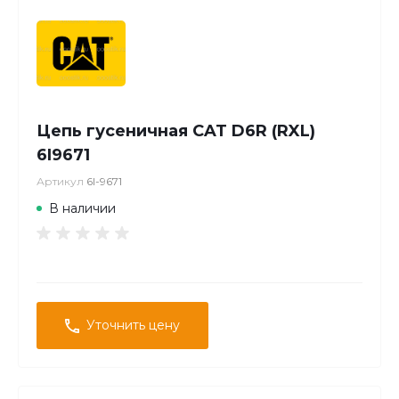
Цепь гусеничная CAT D6R (RXL)
6I9671
Артикул
6I-9671
В наличии
Уточнить цену