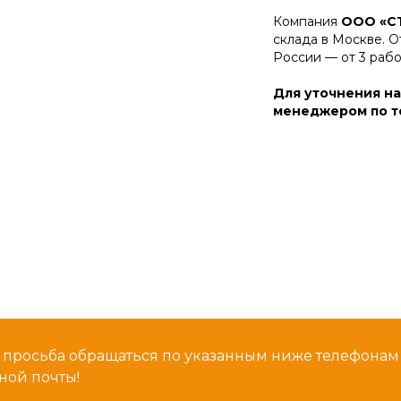
Компания
ООО «С
склада в Москве. О
России — от 3 раб
Для уточнения на
менеджером по те
 просьба обращаться по указанным ниже телефона
ной почты!