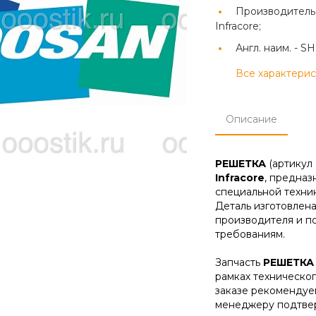
Производитель
Infracore;
Англ. наим. -
SH
Все характери
Описание
РЕШЕТКА
(артикул
Infracore
, предназ
специальной техник
Деталь изготовлена
производителя и п
требованиям.
Запчасть
РЕШЕТКА
рамках техническо
заказе рекомендуе
менеджеру подтвер