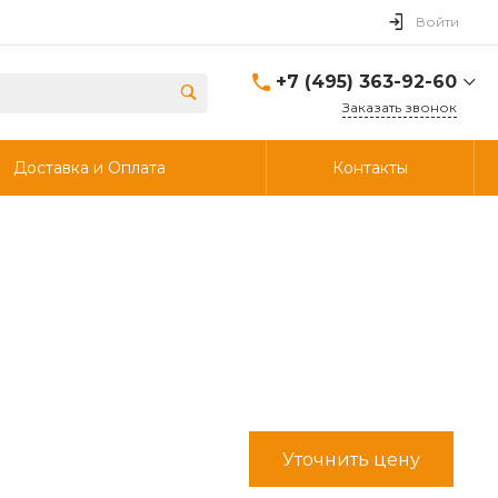
Войти
+7 (495) 363-92-60
Заказать звонок
+7 (495) 363-92-60
Доставка и Оплата
Контакты
г. Дзержинский, ул.
Энергетиков, д., 30, стр.4,
ворота 6.
Пн-Чт: 8:00-18:00 Пт:
8:00-17:00 Cб-Вс:
Выходной
info@ooostik.ru
+7 (926) 133-33-34
Пн-Чт: 8:00-18:00 Пт:
8:00-17:00 Сб-Вс:
выходной
d.shtabcov@gmail.com
Уточнить цену