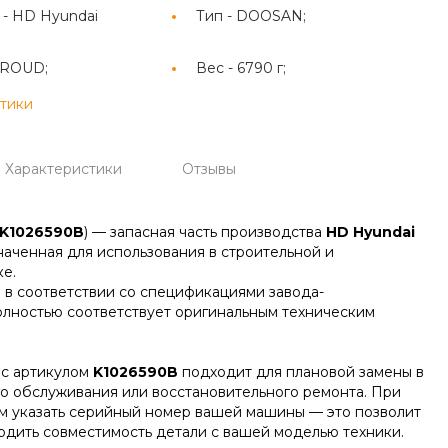
 -
HD Hyundai
Тип -
DOOSAN;
ROUD;
Вес -
6790 г;
стики
Характеристики
Отзывы
K1026590B
) — запасная часть производства
HD Hyundai
наченная для использования в строительной и
е.
 в соответствии со спецификациями завода-
олностью соответствует оригинальным техническим
с артикулом
K1026590B
подходит для плановой замены в
го обслуживания или восстановительного ремонта. При
м указать серийный номер вашей машины — это позволит
дить совместимость детали с вашей моделью техники.