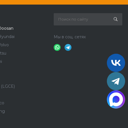
Doosan
Hyundai
Мы в соц. сетях
olvo
tsu
i
 (LGCE)
co
ong