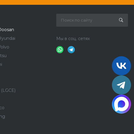
Doosan
Hyundai
Мы в соц. сетях
olvo
tsu
i
 (LGCE)
co
ong