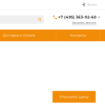
Войти
+7 (495) 363-92-60
Заказать звонок
+7 (495) 363-92-60
Доставка и Оплата
Контакты
г. Дзержинский, ул.
Энергетиков, д., 30, стр.4,
ворота 6.
Пн-Чт: 8:00-18:00 Пт:
8:00-17:00 Cб-Вс:
Выходной
info@ooostik.ru
+7 (926) 133-33-34
Пн-Чт: 8:00-18:00 Пт:
8:00-17:00 Сб-Вс:
выходной
d.shtabcov@gmail.com
Уточнить цену