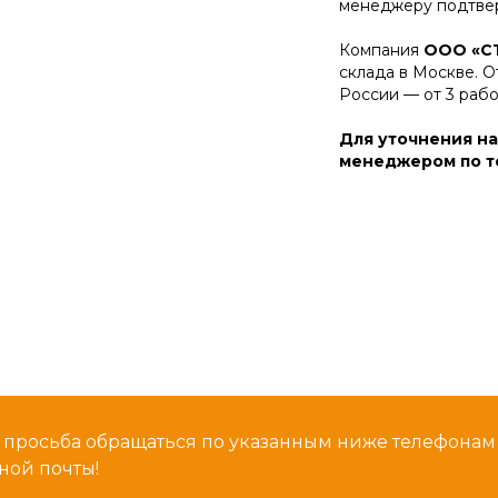
менеджеру подтвер
Компания
ООО «С
склада в Москве. О
России — от 3 раб
Для уточнения на
менеджером по те
 просьба обращаться по указанным ниже телефона
ной почты!