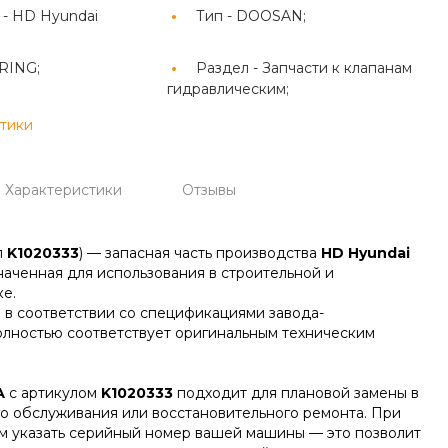
 -
HD Hyundai
Тип -
DOOSAN;
RING;
Раздел -
Запчасти к клапанам
гидравлическим;
стики
Характеристики
Отзывы
л
K1020333
) — запасная часть производства
HD Hyundai
наченная для использования в строительной и
е.
 в соответствии со спецификациями завода-
олностью соответствует оригинальным техническим
А
с артикулом
K1020333
подходит для плановой замены в
го обслуживания или восстановительного ремонта. При
м указать серийный номер вашей машины — это позволит