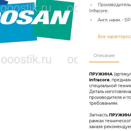
Производитель
Infracore;
Англ. наим. -
SP
Все характери
Описание
ПРУЖИНА
(артику
Infracore
, предназ
специальной техник
Деталь изготовлена
производителя и п
требованиям.
Запчасть
ПРУЖИН
рамках техническо
заказе рекомендуе