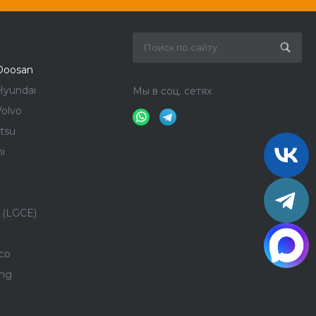
Doosan
Hyundai
Мы в соц. сетях
olvo
tsu
i
 (LGCE)
co
ong