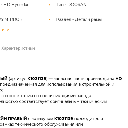
 -
HD Hyundai
Тип -
DOOSAN;
AY,MIRROR;
Раздел -
Детали рамы;
стики
Характеристики
ВЫЙ
(артикул
K1021139
) — запасная часть производства
HD
, предназначенная для использования в строительной и
е.
 в соответствии со спецификациями завода-
олностью соответствует оригинальным техническим
ЙН ПРАВЫЙ
с артикулом
K1021139
подходит для
 рамках технического обслуживания или