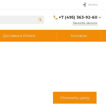
Войти
+7 (495) 363-92-60
Заказать звонок
+7 (495) 363-92-60
Доставка и Оплата
Контакты
г. Дзержинский, ул.
Энергетиков, д., 30, стр.4,
ворота 6.
Пн-Чт: 8:00-18:00 Пт:
8:00-17:00 Cб-Вс:
Выходной
info@ooostik.ru
+7 (926) 133-33-34
Пн-Чт: 8:00-18:00 Пт:
8:00-17:00 Сб-Вс:
выходной
d.shtabcov@gmail.com
Уточнить цену