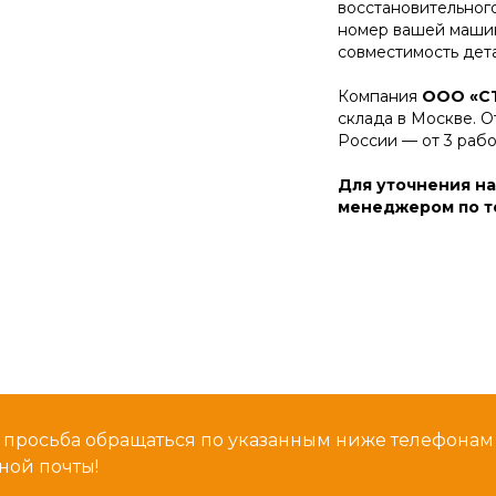
восстановительног
номер вашей машин
совместимость дет
Компания
ООО «С
склада в Москве. О
России — от 3 раб
Для уточнения на
менеджером по те
 просьба обращаться по указанным ниже телефона
ной почты!