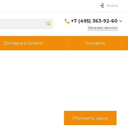
Войти
+7 (495) 363-92-60
Заказать звонок
+7 (495) 363-92-60
Доставка и Оплата
Контакты
г. Дзержинский, ул.
Энергетиков, д., 30, стр.4,
ворота 6.
Пн-Чт: 8:00-18:00 Пт:
8:00-17:00 Cб-Вс:
Выходной
info@ooostik.ru
+7 (926) 133-33-34
Пн-Чт: 8:00-18:00 Пт:
8:00-17:00 Сб-Вс:
выходной
d.shtabcov@gmail.com
Уточнить цену