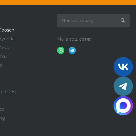
Doosan
Hyundai
Мы в соц. сетях
olvo
tsu
i
 (LGCE)
co
ong