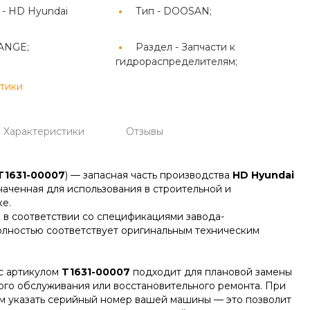
 -
HD Hyundai
Тип -
DOOSAN;
ANGE;
Раздел -
Запчасти к
гидрораспределителям;
стики
Характеристики
Отзывы
T1631-00007
) — запасная часть производства
HD Hyundai
наченная для использования в строительной и
е.
 в соответствии со спецификациями завода-
олностью соответствует оригинальным техническим
с артикулом
T1631-00007
подходит для плановой замены
ого обслуживания или восстановительного ремонта. При
м указать серийный номер вашей машины — это позволит