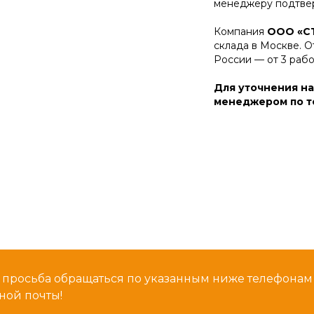
менеджеру подтвер
Компания
ООО «С
склада в Москве. О
России — от 3 раб
Для уточнения на
менеджером по те
 просьба обращаться по указанным ниже телефона
ной почты!