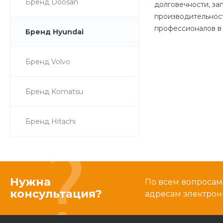
Бренд Doosan
долговечности, за
производительност
профессионалов в 
Бренд Hyundai
Бренд Volvo
Бренд Komatsu
Бренд Hitachi
Нужна
По всем вопросам
консультация?
адресам электрон