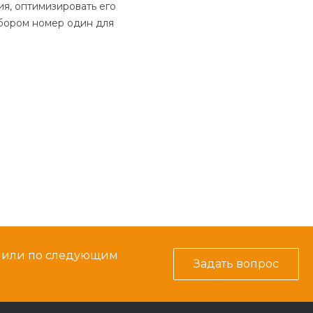
я, оптимизировать его
ыбором номер один для
м или по следующим
Задать вопрос