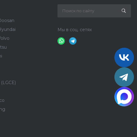
Doosan
Hyundai
Мы в соц. сетях
olvo
tsu
i
 (LGCE)
co
ong