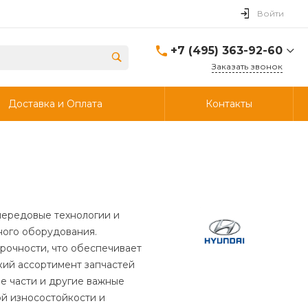
Войти
+7 (495) 363-92-60
Заказать звонок
+7 (495) 363-92-60
Доставка и Оплата
Контакты
г. Дзержинский, ул.
Энергетиков, д., 30, стр.4,
ворота 6.
Пн-Чт: 8:00-18:00 Пт:
8:00-17:00 Cб-Вс:
Выходной
info@ooostik.ru
+7 (926) 133-33-34
передовые технологии и
Пн-Чт: 8:00-18:00 Пт:
8:00-17:00 Сб-Вс:
ного оборудования.
выходной
прочности, что обеспечивает
d.shtabcov@gmail.com
кий ассортимент запчастей
ые части и другие важные
ой износостойкости и