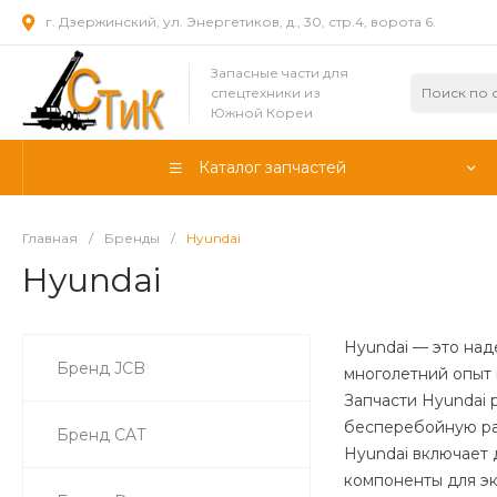
г. Дзержинский, ул. Энергетиков, д., 30, стр.4, ворота 6.
Запасные части для
спецтехники из
Южной Кореи
Каталог запчастей
Главная
/
Бренды
/
Hyundai
Hyundai
Hyundai — это над
Бренд JCB
многолетний опыт
Запчасти Hyundai 
бесперебойную раб
Бренд CAT
Hyundai включает 
компоненты для эк